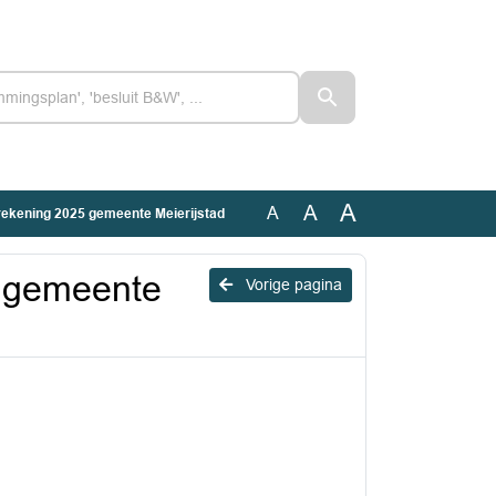
A
A
A
rekening 2025 gemeente Meierijstad
5 gemeente
Vorige pagina