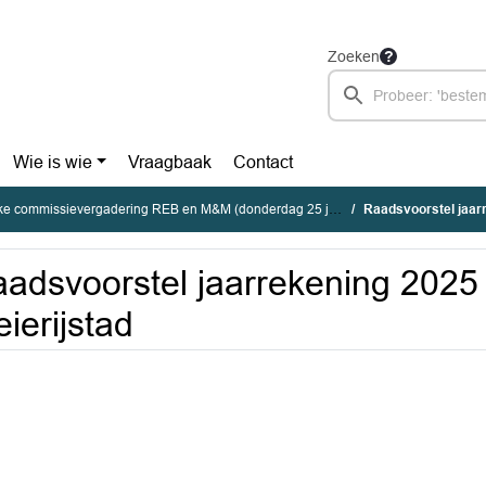
Zoeken
Wie is wie
Vraagbaak
Contact
 commissievergadering REB en M&M (donderdag 25 juni 2026)
Raadsvoorstel jaar
adsvoorstel jaarrekening 202
ierijstad