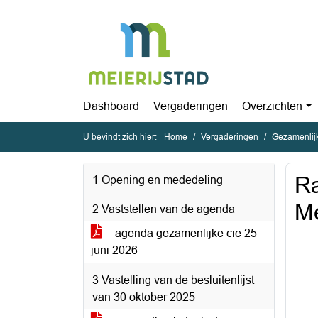
Ga naar de inhoud van deze pagina
Ga naar het zoeken
Ga naar het menu
Dashboard
Vergaderingen
Overzichten
U bevindt zich hier:
Home
Vergaderingen
Gezamenlijke
Ra
1 Opening en mededeling
Me
2 Vaststellen van de agenda
agenda gezamenlijke cie 25
juni 2026
3 Vastelling van de besluitenlijst
van 30 oktober 2025