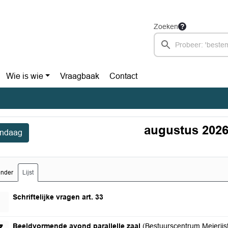
Zoeken
Wie is wie
Vraagbaak
Contact
augustus 202
ndaag
ender
Lijst
zondag 2 augustus 2026
Schriftelijke vragen art. 33
donderdag 27 augustus 2026
Beeldvormende avond parallelle zaal
(Bestuurscentrum Meierijst