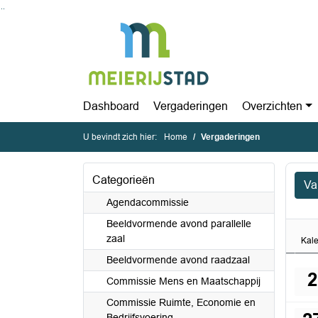
Ga naar de inhoud van deze pagina
Ga naar het zoeken
Ga naar het menu
Dashboard
Vergaderingen
Overzichten
U bevindt zich hier:
Home
Vergaderingen
Categorieën
Va
Agendacommissie
Beeldvormende avond parallelle
zaal
Kal
Beeldvormende avond raadzaal
2
Commissie Mens en Maatschappij
Commissie Ruimte, Economie en
Bedrijfsvoering