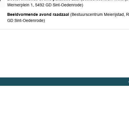
7
Wernerplein 1, 5492 GD Sint-Oedenrode)
donderdag 27 augustus 2026
Beeldvormende avond raadzaal
(Bestuurscentrum Meierijstad, 
GD Sint-Oedenrode)