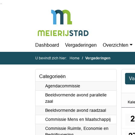
Ga naar de inhoud van deze pagina
Ga naar het zoeken
Ga naar het menu
Dashboard
Vergaderingen
Overzichten
U bevindt zich hier:
Home
Vergaderingen
Categorieën
Va
Agendacommissie
Beeldvormende avond parallelle
zaal
Kal
Beeldvormende avond raadzaal
2
Commissie Mens en Maatschappij
Commissie Ruimte, Economie en
Bedrijfsvoering