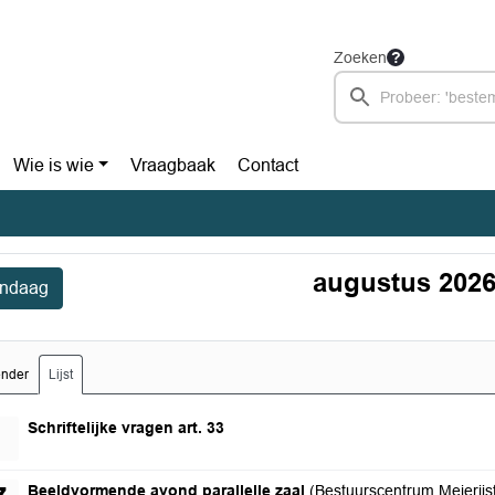
Zoeken
Wie is wie
Vraagbaak
Contact
augustus 202
ndaag
ender
Lijst
zondag 2 augustus 2026
Schriftelijke vragen art. 33
donderdag 27 augustus 2026
Beeldvormende avond parallelle zaal
(Bestuurscentrum Meierijst