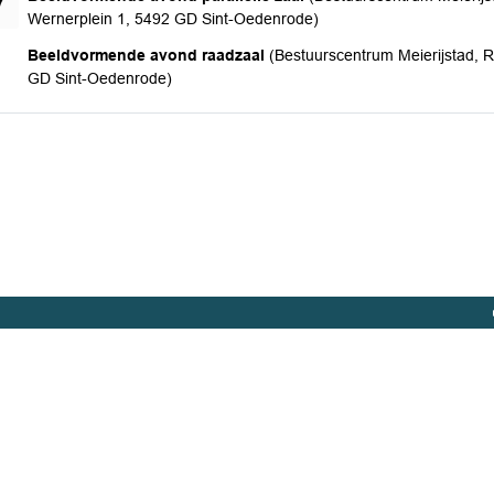
7
Wernerplein 1, 5492 GD Sint-Oedenrode)
donderdag 27 augustus 2026
Beeldvormende avond raadzaal
(Bestuurscentrum Meierijstad, 
GD Sint-Oedenrode)