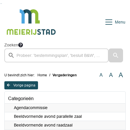
Ga naar de inhoud van deze pagina
Ga naar het zoeken
Ga naar het menu
Menu
Zoeken
A
A
A
U bevindt zich hier:
Home
Vergaderingen
Vorige pagina
Categorieën
Agendacommissie
Beeldvormende avond parallelle zaal
Beeldvormende avond raadzaal