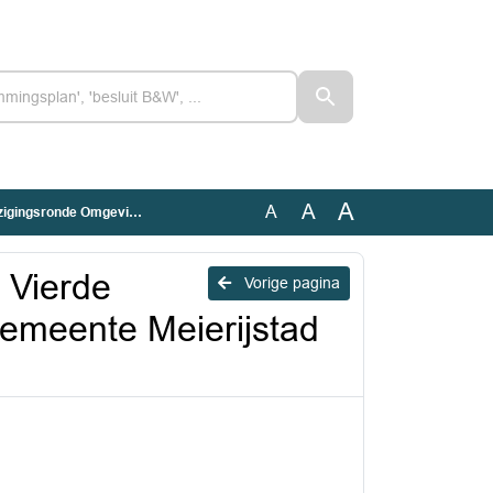
A
A
A
meente Meierijstad (Geanonimiseerd)
 Vierde
Vorige pagina
emeente Meierijstad