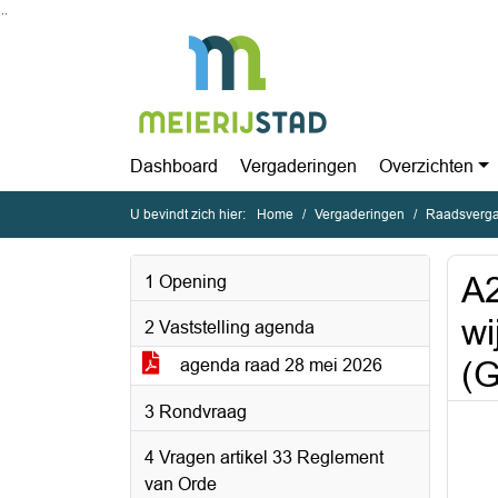
Ga naar de inhoud van deze pagina
Ga naar het zoeken
Ga naar het menu
Dashboard
Vergaderingen
Overzichten
U bevindt zich hier:
Home
Vergaderingen
Raadsverga
A2
1 Opening
wi
2 Vaststelling agenda
(G
agenda raad 28 mei 2026
3 Rondvraag
4 Vragen artikel 33 Reglement
van Orde