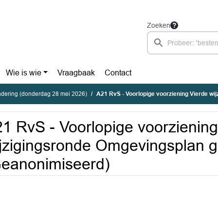
Zoeken
Wie is wie
Vraagbaak
Contact
dering (donderdag 28 mei 2026)
A21 RvS - Voorlopige voorziening Vierde wijzigingsronde Omgevingsplan ge
1 RvS - Voorlopige voorziening
jzigingsronde Omgevingsplan g
eanonimiseerd)