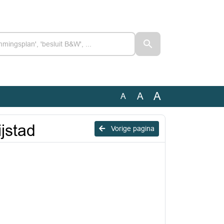
A
A
A
jstad
Vorige pagina