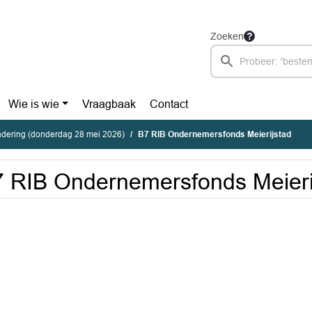
Zoeken
Wie is wie
Vraagbaak
Contact
dering (donderdag 28 mei 2026)
B7 RIB Ondernemersfonds Meierijstad
 RIB Ondernemersfonds Meieri