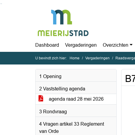
Ga naar de inhoud van deze pagina
Ga naar het zoeken
Ga naar het menu
Dashboard
Vergaderingen
Overzichten
U bevindt zich hier:
Home
Vergaderingen
Raadsverga
B7
1 Opening
2 Vaststelling agenda
agenda raad 28 mei 2026
3 Rondvraag
4 Vragen artikel 33 Reglement
van Orde