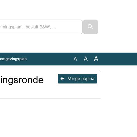
A
A
A
e omgevingsplan
gingsronde
Vorige pagina