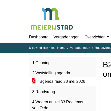
Ga naar de inhoud van deze pagina
Ga naar het zoeken
Ga naar het menu
Dashboard
Vergaderingen
Overzichten
U bevindt zich hier:
Home
Vergaderingen
Raadsverga
B2
1 Opening
o
2 Vaststelling agenda
agenda raad 28 mei 2026
3 Rondvraag
4 Vragen artikel 33 Reglement
van Orde