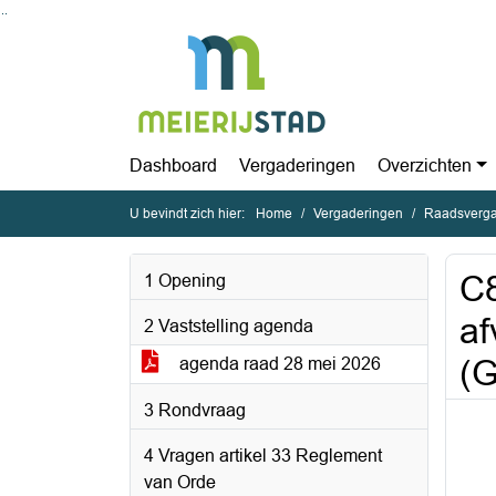
Ga naar de inhoud van deze pagina
Ga naar het zoeken
Ga naar het menu
Dashboard
Vergaderingen
Overzichten
U bevindt zich hier:
Home
Vergaderingen
Raadsverga
C8
1 Opening
af
2 Vaststelling agenda
(G
agenda raad 28 mei 2026
3 Rondvraag
4 Vragen artikel 33 Reglement
van Orde