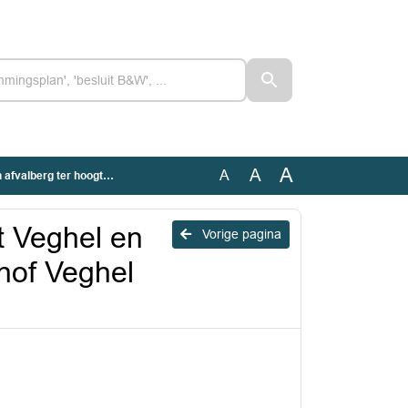
A
A
A
oosterhof Veghel (Geanonimiseerd)
t Veghel en
Vorige pagina
rhof Veghel