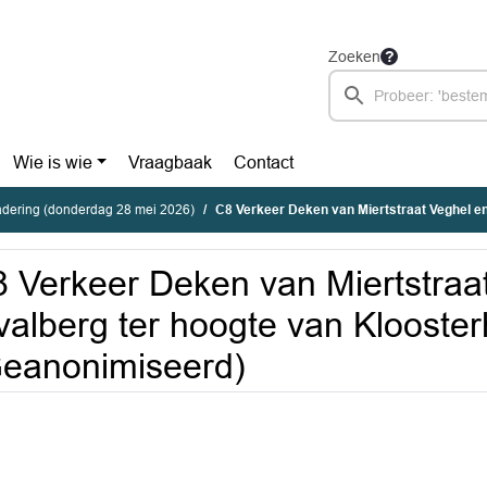
Zoeken
Wie is wie
Vraagbaak
Contact
dering (donderdag 28 mei 2026)
C8 Verkeer Deken van Miertstraat Veghel en afvalberg ter hoogte van Kl
 Verkeer Deken van Miertstraa
valberg ter hoogte van Klooste
eanonimiseerd)