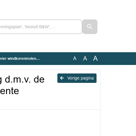
A
A
A
 in de gemeente (Geanonimiseerd)
g d.m.v. de
Vorige pagina
eente