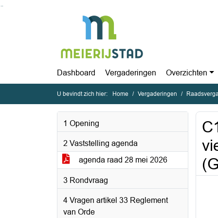
Ga naar de inhoud van deze pagina
Ga naar het zoeken
Ga naar het menu
Dashboard
Vergaderingen
Overzichten
U bevindt zich hier:
Home
Vergaderingen
Raadsverga
C1
1 Opening
vi
2 Vaststelling agenda
(G
agenda raad 28 mei 2026
3 Rondvraag
4 Vragen artikel 33 Reglement
van Orde