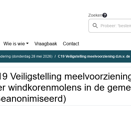
Zoeken
Wie is wie
Vraagbaak
Contact
dering (donderdag 28 mei 2026)
C19 Veiligstelling meelvoorziening d.m.v. de vier windkorenmolens
9 Veiligstelling meelvoorzienin
er windkorenmolens in de gem
eanonimiseerd)