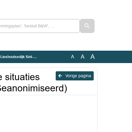
A
A
A
nt-Oedenrode (Geanonimiseerd)
 situaties
Vorige pagina
Geanonimiseerd)