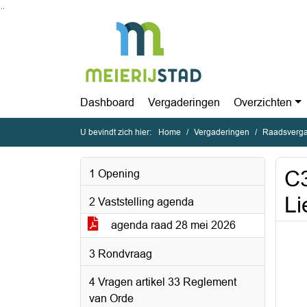
Ga naar de inhoud van deze pagina
Ga naar het zoeken
Ga naar het menu
Dashboard
Vergaderingen
Overzichten
U bevindt zich hier:
Home
Vergaderingen
Raadsverga
C3
1 Opening
Li
2 Vaststelling agenda
agenda raad 28 mei 2026
3 Rondvraag
4 Vragen artikel 33 Reglement
van Orde