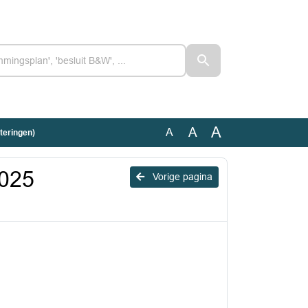
A
A
A
teringen)
2025
Vorige pagina