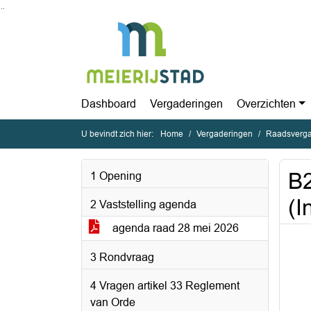
Ga naar de inhoud van deze pagina
Ga naar het zoeken
Ga naar het menu
Dashboard
Vergaderingen
Overzichten
U bevindt zich hier:
Home
Vergaderingen
Raadsverga
B2
1 Opening
(I
2 Vaststelling agenda
agenda raad 28 mei 2026
3 Rondvraag
4 Vragen artikel 33 Reglement
van Orde