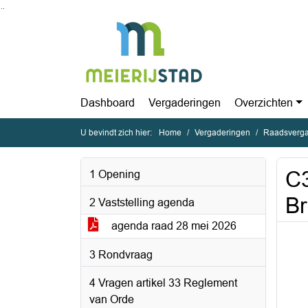
Ga naar de inhoud van deze pagina
Ga naar het zoeken
Ga naar het menu
Dashboard
Vergaderingen
Overzichten
U bevindt zich hier:
Home
Vergaderingen
Raadsverga
C3
1 Opening
B
2 Vaststelling agenda
agenda raad 28 mei 2026
3 Rondvraag
4 Vragen artikel 33 Reglement
van Orde