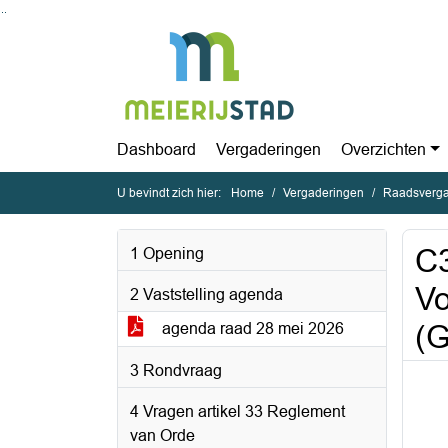
Ga naar de inhoud van deze pagina
Ga naar het zoeken
Ga naar het menu
Dashboard
Vergaderingen
Overzichten
U bevindt zich hier:
Home
Vergaderingen
Raadsverga
C3
1 Opening
Vo
2 Vaststelling agenda
(G
agenda raad 28 mei 2026
3 Rondvraag
4 Vragen artikel 33 Reglement
van Orde