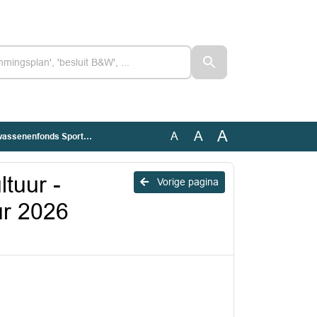
A
A
A
 Cultuur 2026 (Geanonimiseerd)
tuur -
Vorige pagina
ur 2026