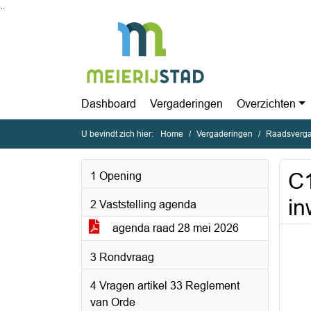
Ga naar de inhoud van deze pagina
Ga naar het zoeken
Ga naar het menu
Dashboard
Vergaderingen
Overzichten
U bevindt zich hier:
Home
Vergaderingen
Raadsverga
C1
1 Opening
in
2 Vaststelling agenda
agenda raad 28 mei 2026
3 Rondvraag
4 Vragen artikel 33 Reglement
van Orde