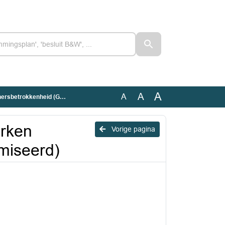
A
A
A
kenheid (Geanonimiseerd)
rken
Vorige pagina
miseerd)