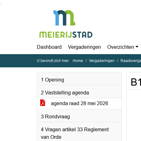
Ga naar de inhoud van deze pagina
Ga naar het zoeken
Ga naar het menu
Dashboard
Vergaderingen
Overzichten
U bevindt zich hier:
Home
Vergaderingen
Raadsverga
B1
1 Opening
2 Vaststelling agenda
agenda raad 28 mei 2026
3 Rondvraag
4 Vragen artikel 33 Reglement
van Orde