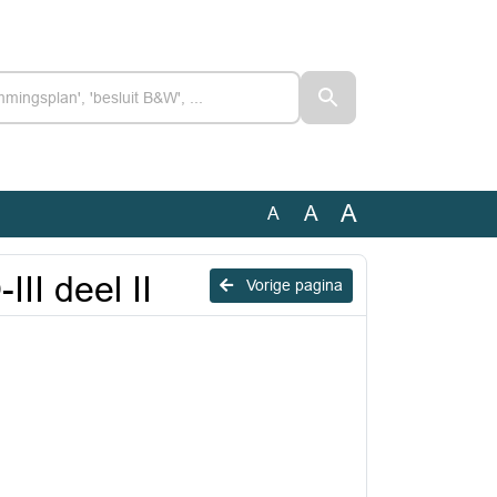
A
A
A
II deel II
Vorige pagina