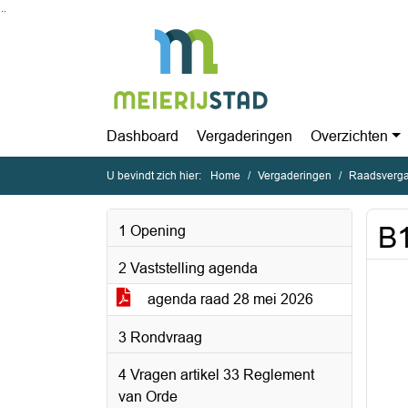
Ga naar de inhoud van deze pagina
Ga naar het zoeken
Ga naar het menu
Dashboard
Vergaderingen
Overzichten
U bevindt zich hier:
Home
Vergaderingen
Raadsverga
B
1 Opening
2 Vaststelling agenda
agenda raad 28 mei 2026
3 Rondvraag
4 Vragen artikel 33 Reglement
van Orde