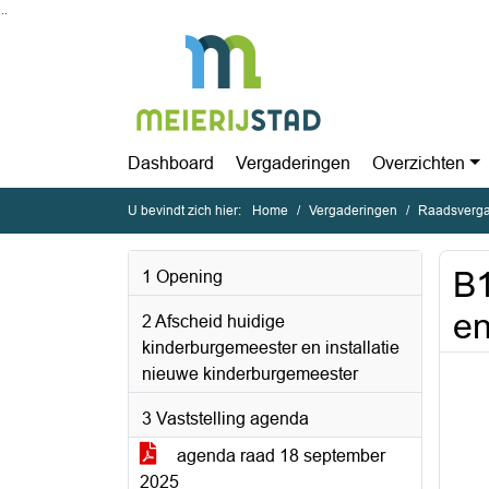
Ga naar de inhoud van deze pagina
Ga naar het zoeken
Ga naar het menu
Dashboard
Vergaderingen
Overzichten
U bevindt zich hier:
Home
Vergaderingen
Raadsverga
B1
1 Opening
en
2 Afscheid huidige
kinderburgemeester en installatie
nieuwe kinderburgemeester
3 Vaststelling agenda
agenda raad 18 september
2025