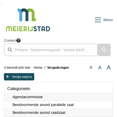
Ga naar de inhoud van deze pagina
Ga naar het zoeken
Ga naar het menu
Menu
Zoeken
A
A
A
U bevindt zich hier:
Home
Vergaderingen
Vorige pagina
Categorieën
Agendacommissie
Beeldvormende avond parallelle zaal
Beeldvormende avond raadzaal