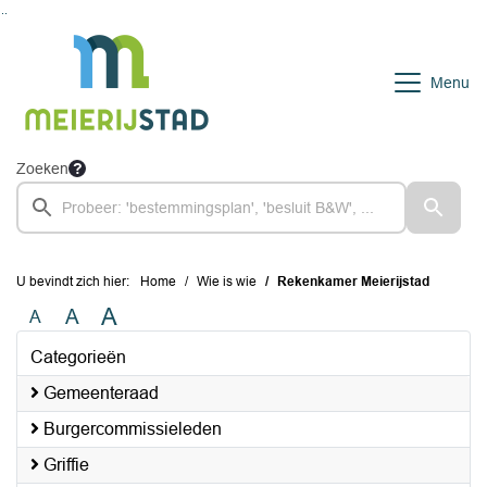
Ga naar de inhoud van deze pagina
Ga naar het zoeken
Ga naar het menu
Menu
Zoeken
U bevindt zich hier:
Home
Wie is wie
Rekenkamer Meierijstad
A
A
A
Categorieën
Gemeenteraad
Burgercommissieleden
Griffie