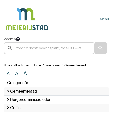
Ga naar de inhoud van deze pagina
Ga naar het zoeken
Ga naar het menu
Menu
Zoeken
U bevindt zich hier:
Home
Wie is wie
Gemeenteraad
A
A
A
Categorieën
Gemeenteraad
Burgercommissieleden
Griffie