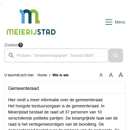
Ga naar de inhoud van deze pagina
Ga naar het zoeken
Ga naar het menu
Menu
Zoeken
A
A
A
U bevindt zich hier:
Home
Wie is wie
Gemeenteraad
Hier vindt u meer informatie over de gemeenteraad.
Het hoogste bestuursorgaan is de gemeenteraad. In
Meierijstad bestaat de raad uit 37 personen van 10
verschillende politieke partijen. De belangrijkste taak van de
raad is het vertegenwoordigen van de bevolking. De