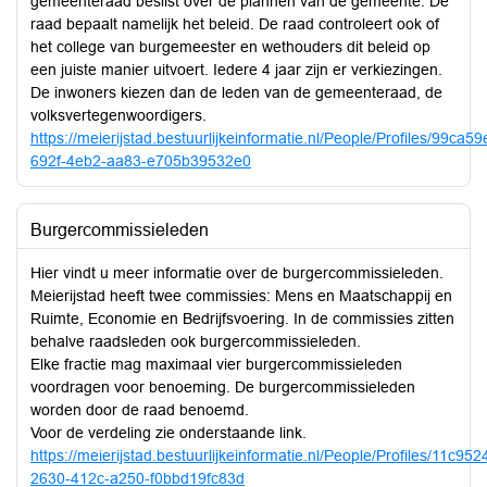
gemeenteraad beslist over de plannen van de gemeente. De
raad bepaalt namelijk het beleid. De raad controleert ook of
het college van burgemeester en wethouders dit beleid op
een juiste manier uitvoert. Iedere 4 jaar zijn er verkiezingen.
De inwoners kiezen dan de leden van de gemeenteraad, de
volksvertegenwoordigers.
https://meierijstad.bestuurlijkeinformatie.nl/People/Profiles/99ca59
692f-4eb2-aa83-e705b39532e0
Burgercommissieleden
Hier vindt u meer informatie over de burgercommissieleden.
Meierijstad heeft twee commissies: Mens en Maatschappij en
Ruimte, Economie en Bedrijfsvoering. In de commissies zitten
behalve raadsleden ook burgercommissieleden.
Elke fractie mag maximaal vier burgercommissieleden
voordragen voor benoeming. De burgercommissieleden
worden door de raad benoemd.
Voor de verdeling zie onderstaande link.
https://meierijstad.bestuurlijkeinformatie.nl/People/Profiles/11c952
2630-412c-a250-f0bbd19fc83d