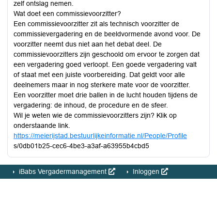
zelf ontslag nemen.
Wat doet een commissievoorzitter?
Een commissievoorzitter zit als technisch voorzitter de
commissievergadering en de beeldvormende avond voor. De
voorzitter neemt dus niet aan het debat deel. De
commissievoorzitters zijn geschoold om ervoor te zorgen dat
een vergadering goed verloopt. Een goede vergadering valt
of staat met een juiste voorbereiding. Dat geldt voor alle
deelnemers maar in nog sterkere mate voor de voorzitter.
Een voorzitter moet drie ballen in de lucht houden tijdens de
vergadering: de inhoud, de procedure en de sfeer.
Wil je weten wie de commissievoorzitters zijn? Klik op
onderstaande link.
https://meierijstad.bestuurlijkeinformatie.nl/People/Profile
s/0db01b25-cec6-4be3-a3af-a63955b4cbd5
iBabs Vergadermanagement
Inloggen