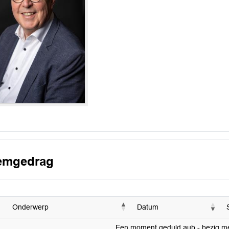
emgedrag
Onderwerp
Datum
Een moment geduld aub - bezig met