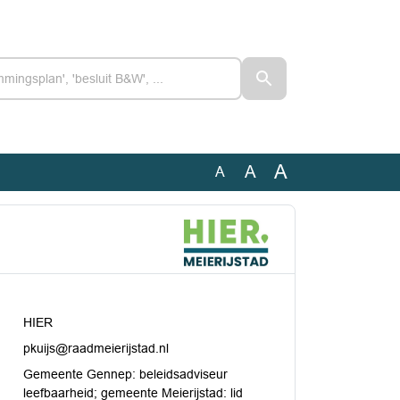
A
A
A
HIER
pkuijs@raadmeierijstad.nl
Gemeente Gennep: beleidsadviseur
leefbaarheid; gemeente Meierijstad: lid