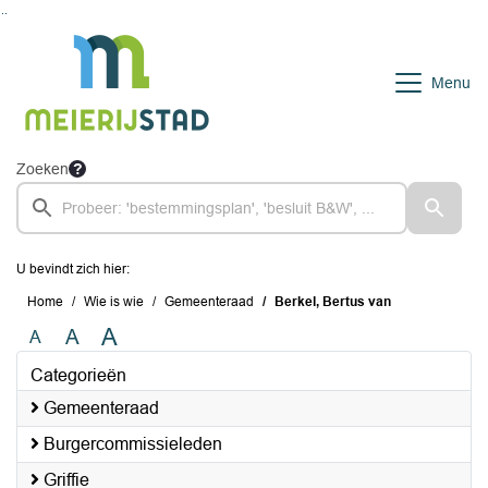
Ga naar de inhoud van deze pagina
Ga naar het zoeken
Ga naar het menu
Menu
Zoeken
U bevindt zich hier:
Home
Wie is wie
Gemeenteraad
Berkel, Bertus van
A
A
A
Categorieën
Gemeenteraad
Burgercommissieleden
Griffie