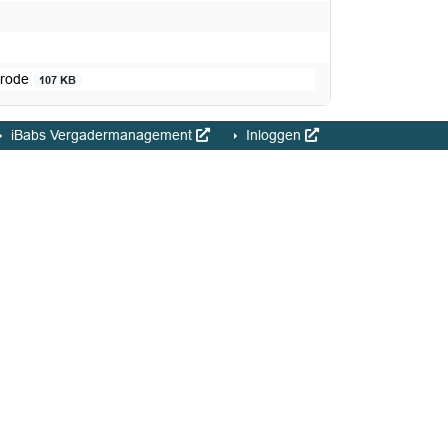
nrode
107 KB
iBabs Vergadermanagement
Inloggen