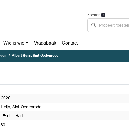
Zoeken
Wie is wie
Vraagbaak
Contact
agen
Albert Heijn, Sint-Oedenrode
-2026
t Heijn, Sint-Oedenrode
n Esch - Hart
360