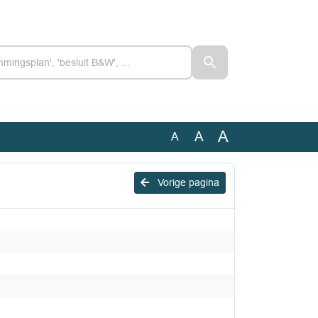
A
A
A
Vorige pagina