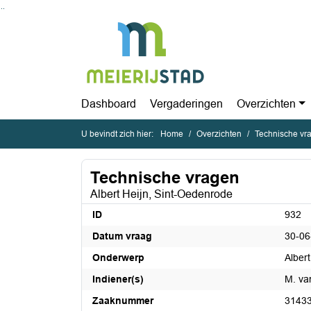
Ga naar de inhoud van deze pagina
Ga naar het zoeken
Ga naar het menu
Dashboard
Vergaderingen
Overzichten
U bevindt zich hier:
Home
Overzichten
Technische vr
Technische vragen
Albert Heijn, Sint-Oedenrode
ID
932
Datum vraag
30-06
Onderwerp
Alber
Indiener(s)
M. va
Zaaknummer
3143