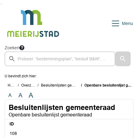
Ga naar de inhoud van deze pagina
Ga naar het zoeken
Ga naar het menu
Menu
Zoeken
U bevindt zich hier:
Home
Overzichten
Besluitenlijsten gemeenteraad
Openbare besluitenlijst gemeenteraad
A
A
A
Besluitenlijsten gemeenteraad
Openbare besluitenlijst gemeenteraad
ID
108