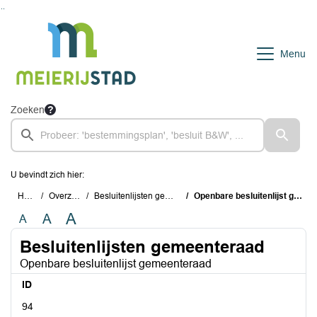
Ga naar de inhoud van deze pagina
Ga naar het zoeken
Ga naar het menu
Menu
Zoeken
U bevindt zich hier:
Home
Overzichten
Besluitenlijsten gemeenteraad
Openbare besluitenlijst gemeenteraad
A
A
A
Besluitenlijsten gemeenteraad
Openbare besluitenlijst gemeenteraad
ID
94