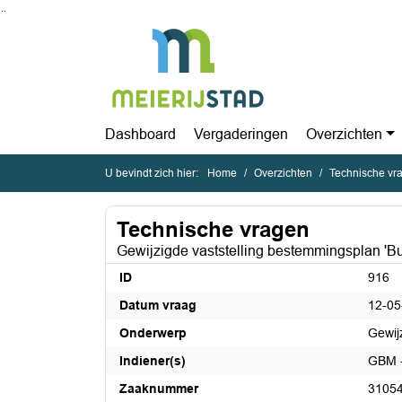
Ga naar de inhoud van deze pagina
Ga naar het zoeken
Ga naar het menu
Dashboard
Vergaderingen
Overzichten
U bevindt zich hier:
Home
Overzichten
Technische vr
Technische vragen
Gewijzigde vaststelling bestemmingsplan 'Bu
ID
916
Datum vraag
12-05
Onderwerp
Gewij
Indiener(s)
GBM -
Zaaknummer
3105