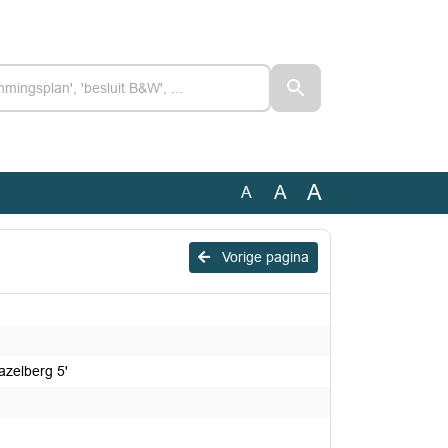
A
A
A
Vorige pagina
azelberg 5'