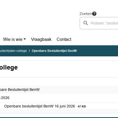
Zoeken
Wie is wie
Vraagbaak
Contact
itenlijsten college
Openbare Besluitenlijst BenW
ollege
are Besluitenlijst BenW
-2026
Openbare besluitenlijst BenW 16 juni 2026
47 KB