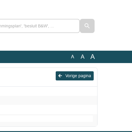
A
A
A
Vorige pagina