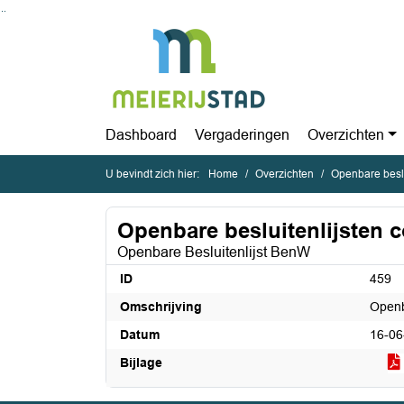
Ga naar de inhoud van deze pagina
Ga naar het zoeken
Ga naar het menu
Dashboard
Vergaderingen
Overzichten
U bevindt zich hier:
Home
Overzichten
Openbare beslu
Openbare besluitenlijsten c
Openbare Besluitenlijst BenW
ID
459
Omschrijving
Openb
Datum
16-06
Bijlage