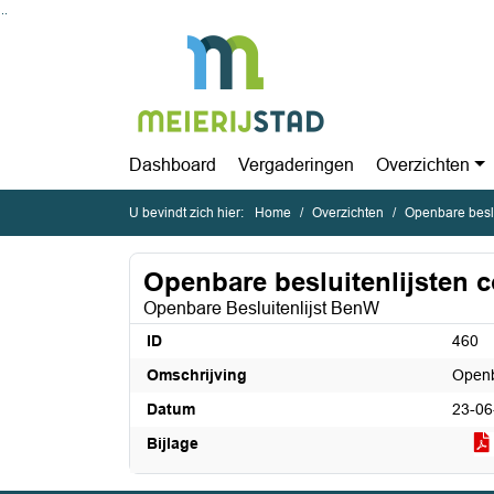
Ga naar de inhoud van deze pagina
Ga naar het zoeken
Ga naar het menu
Dashboard
Vergaderingen
Overzichten
U bevindt zich hier:
Home
Overzichten
Openbare beslu
Openbare besluitenlijsten c
Openbare Besluitenlijst BenW
ID
460
Omschrijving
Openb
Datum
23-06
Bijlage