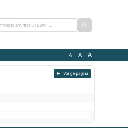
A
A
A
Vorige pagina