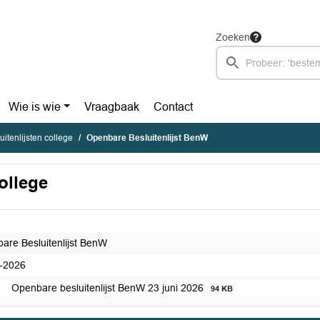
Zoeken
Wie is wie
Vraagbaak
Contact
itenlijsten college
Openbare Besluitenlijst BenW
ollege
are Besluitenlijst BenW
-2026
Openbare besluitenlijst BenW 23 juni 2026
94 KB