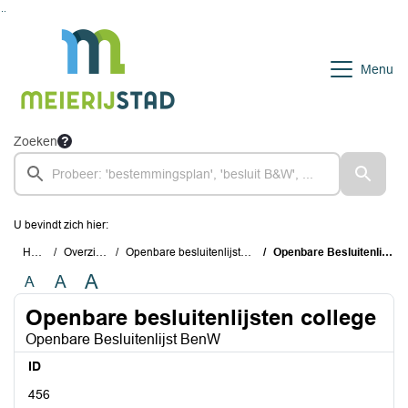
Ga naar de inhoud van deze pagina
Ga naar het zoeken
Ga naar het menu
Menu
Zoeken
U bevindt zich hier:
Home
Overzichten
Openbare besluitenlijsten college
Openbare Besluitenlijst BenW
A
A
A
Openbare besluitenlijsten college
Openbare Besluitenlijst BenW
ID
456