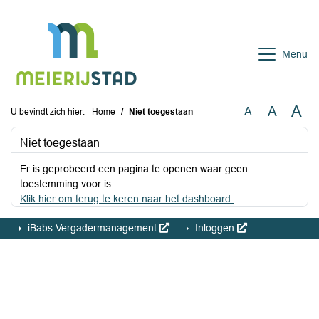
Ga naar de inhoud van deze pagina
Ga naar het zoeken
Ga naar het menu
Menu
A
A
A
U bevindt zich hier:
Home
Niet toegestaan
Niet toegestaan
Er is geprobeerd een pagina te openen waar geen
toestemming voor is.
Klik hier om terug te keren naar het dashboard.
iBabs Vergadermanagement
Inloggen