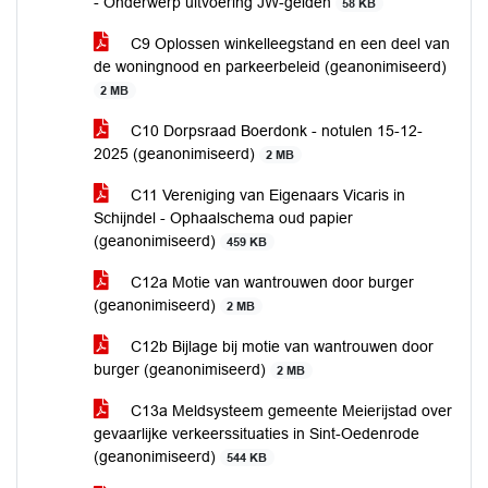
- Onderwerp uitvoering JW-gelden
58 KB
C9 Oplossen winkelleegstand en een deel van
de woningnood en parkeerbeleid (geanonimiseerd)
2 MB
C10 Dorpsraad Boerdonk - notulen 15-12-
2025 (geanonimiseerd)
2 MB
C11 Vereniging van Eigenaars Vicaris in
Schijndel - Ophaalschema oud papier
(geanonimiseerd)
459 KB
C12a Motie van wantrouwen door burger
(geanonimiseerd)
2 MB
C12b Bijlage bij motie van wantrouwen door
burger (geanonimiseerd)
2 MB
C13a Meldsysteem gemeente Meierijstad over
gevaarlijke verkeerssituaties in Sint-Oedenrode
(geanonimiseerd)
544 KB