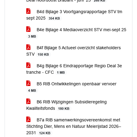
Deal Noordoost Brabant - juni '25
268 KB
B4d Bijlage 3 Voortgangsrapportage STV tm
sept 2025
354 KB
B4e Bijlage 4 Mediaoverzicht STV mei-sept 25
3 MB
B4f Bijlage 5 Actueel overzicht stakeholders
STV
150 KB
B4g Bijlage 6 Eindrapportage Regio Deal 3e
tranche - CFC
1 MB
B5 RIB Ontwikkelingen openbaar vervoer
4 MB
B6 RIB Wijzigingen Subsidieregeling
Kwaliteitsfonds
180 KB
B7a RIB samenwerkingsovereenkomst met
Stichting Dier, Mens en Natuur Meierijstad 2026–
2031
124 KB