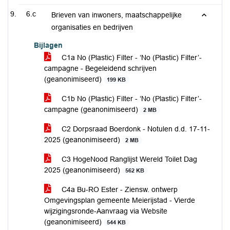
6.c
Brieven van inwoners, maatschappelijke
organisaties en bedrijven
Bijlagen
C1a No (Plastic) Filter - ‘No (Plastic) Filter’-
campagne - Begeleidend schrijven
(geanonimiseerd)
199 KB
C1b No (Plastic) Filter - ‘No (Plastic) Filter’-
campagne (geanonimiseerd)
2 MB
C2 Dorpsraad Boerdonk - Notulen d.d. 17-11-
2025 (geanonimiseerd)
2 MB
C3 HogeNood Ranglijst Wereld Toilet Dag
2025 (geanonimiseerd)
562 KB
C4a Bu-RO Ester - Ziensw. ontwerp
Omgevingsplan gemeente Meierijstad - Vierde
wijzigingsronde-Aanvraag via Website
(geanonimiseerd)
544 KB