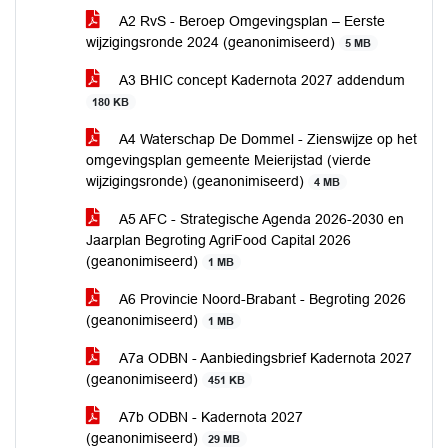
A2 RvS - Beroep Omgevingsplan – Eerste
wijzigingsronde 2024 (geanonimiseerd)
5 MB
A3 BHIC concept Kadernota 2027 addendum
180 KB
A4 Waterschap De Dommel - Zienswijze op het
omgevingsplan gemeente Meierijstad (vierde
wijzigingsronde) (geanonimiseerd)
4 MB
A5 AFC - Strategische Agenda 2026-2030 en
Jaarplan Begroting AgriFood Capital 2026
(geanonimiseerd)
1 MB
A6 Provincie Noord-Brabant - Begroting 2026
(geanonimiseerd)
1 MB
A7a ODBN - Aanbiedingsbrief Kadernota 2027
(geanonimiseerd)
451 KB
A7b ODBN - Kadernota 2027
(geanonimiseerd)
29 MB