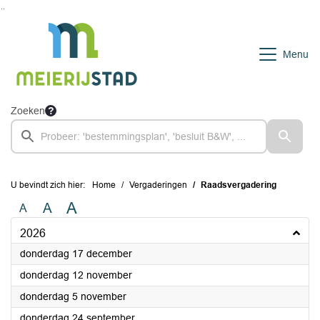
Ga naar de inhoud van deze pagina
Ga naar het zoeken
Ga naar het menu
Menu
Zoeken
U bevindt zich hier:
Home
Vergaderingen
Raadsvergadering
A
A
A
2026
2026
donderdag 17 december
2026
donderdag 12 november
2026
donderdag 5 november
2026
donderdag 24 september