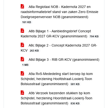
A8a Regiotaxi NOB - Kadernota 2027 en
raadsinformatiebrief stand van zaken Zero Emissie
Doelgroepenvervoer NOB (geanonimiseerd)
161 KB
A8b Bijlage 1 - Aanbiedingsbrief Concept
Kadernota 2027 GR-KCV (geanonimiseerd)
704 KB
A8c Bijlage 2 - Concept Kadernota 2027 GR-
KCV
263 KB
A8d Bijlage 3 - RIB GR-KCV (geanonimiseerd)
1 MB
A9a RvS-Mededeling start beroep bp kom
Schijndel, herziening Hoofdstraat-Looierij-Toon
Bolsiusstraat (geanonimiseerd)
581 KB
A9b Verzoek toezenden stukken bp kom
Schijndel, herziening Hoordstraat-Looierij-Toon
Bolsiusstraat (geanonimiseerd)
836 KB