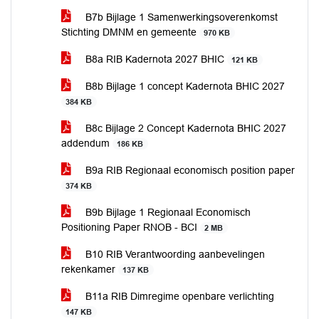
B7b Bijlage 1 Samenwerkingsoverenkomst
Stichting DMNM en gemeente
970 KB
B8a RIB Kadernota 2027 BHIC
121 KB
B8b Bijlage 1 concept Kadernota BHIC 2027
384 KB
B8c Bijlage 2 Concept Kadernota BHIC 2027
addendum
186 KB
B9a RIB Regionaal economisch position paper
374 KB
B9b Bijlage 1 Regionaal Economisch
Positioning Paper RNOB - BCI
2 MB
B10 RIB Verantwoording aanbevelingen
rekenkamer
137 KB
B11a RIB Dimregime openbare verlichting
147 KB