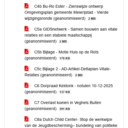
C4b Bu-Ro Ester - Zienswijze ontwerp
Omgevingsplan gemeente Meierijstad - Vierde
wijzigingsronde (geanonimiseerd)
2 MB
C5a GIDSnetwerk - Samen bouwen aan vitale
relaties en een stabiele maatschappij
(geanonimiseerd)
2 MB
C5b Bijlage - Motie Huis op de Rots
(geanonimiseerd)
178 KB
C5c Bijlage 2 - AD-Artikel-Deltaplan-Vitale-
Relaties (geanonimiseerd)
2 MB
C6 Dorpraad Keldonk - notulen 10-12-2025
(geanonimiseerd)
137 KB
C7 Overlast koeien in Veghels Buiten
(geanonimiseerd)
391 KB
C8a Dutch Child Center- Stop de werkwijze
van de Jeugdbescherming– bundeling van politieke