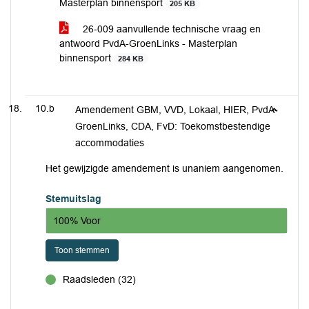
Masterplan binnensport
205 KB
26-009 aanvullende technische vraag en
antwoord PvdA-GroenLinks - Masterplan
binnensport
284 KB
10.b
Amendement GBM, VVD, Lokaal, HIER, PvdA-
GroenLinks, CDA, FvD: Toekomstbestendige
accommodaties
Het gewijzigde amendement is unaniem aangenomen.
Stemuitslag
100% Voor
Toon stemmen
Raadsleden (32)
voor