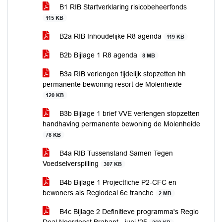
B1 RIB Startverklaring risicobeheerfonds
115 KB
B2a RIB Inhoudelijke R8 agenda
119 KB
B2b Bijlage 1 R8 agenda
8 MB
B3a RIB verlengen tijdelijk stopzetten hh
permanente bewoning resort de Molenheide
120 KB
B3b Bijlage 1 brief VVE verlengen stopzetten
handhaving permanente bewoning de Molenheide
78 KB
B4a RIB Tussenstand Samen Tegen
Voedselverspilling
307 KB
B4b Bijlage 1 Projectfiche P2-CFC en
bewoners als Regiodeal 6e tranche
2 MB
B4c Bijlage 2 Definitieve programma's Regio