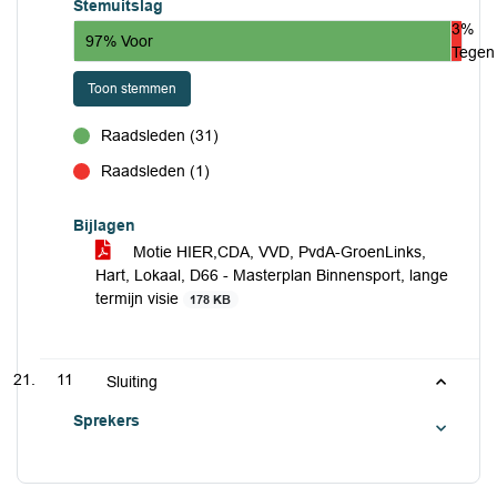
Stemuitslag
3%
97% Voor
Tegen
Toon stemmen
Raadsleden (31)
voor
Raadsleden (1)
tegen
Bijlagen
Motie HIER,CDA, VVD, PvdA-GroenLinks,
Hart, Lokaal, D66 - Masterplan Binnensport, lange
termijn visie
178 KB
11
Sluiting
Sprekers