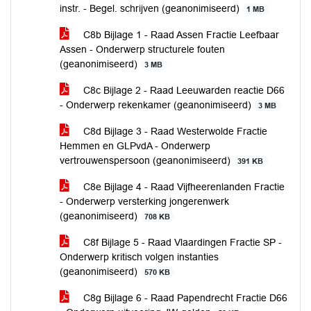
instr. - Begel. schrijven (geanonimiseerd)
1 MB
C8b Bijlage 1 - Raad Assen Fractie Leefbaar
Assen - Onderwerp structurele fouten
(geanonimiseerd)
3 MB
C8c Bijlage 2 - Raad Leeuwarden reactie D66
- Onderwerp rekenkamer (geanonimiseerd)
3 MB
C8d Bijlage 3 - Raad Westerwolde Fractie
Hemmen en GLPvdA - Onderwerp
vertrouwenspersoon (geanonimiseerd)
391 KB
C8e Bijlage 4 - Raad Vijfheerenlanden Fractie
- Onderwerp versterking jongerenwerk
(geanonimiseerd)
708 KB
C8f Bijlage 5 - Raad Vlaardingen Fractie SP -
Onderwerp kritisch volgen instanties
(geanonimiseerd)
570 KB
C8g Bijlage 6 - Raad Papendrecht Fractie D66