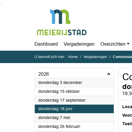
Ga naar de inhoud van deze pagina
Ga naar het zoeken
Ga naar het menu
Dashboard
Vergaderingen
Overzichten
U bevindt zich hier:
Home
Vergaderingen
Commissie 
2026
Co
2026
donderdag 3 december
do
2026
donderdag 15 oktober
19:3
2026
donderdag 17 september
Loca
2026
donderdag 18 juni
Voorz
2026
donderdag 7 mei
Toel
2026
donderdag 26 februari