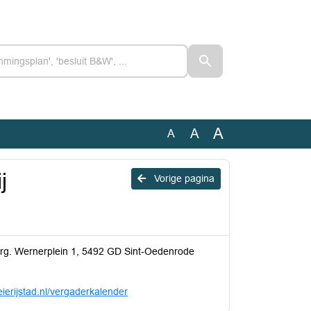
A
A
A
j
Vorige pagina
urg. Wernerplein 1, 5492 GD Sint-Oedenrode
erijstad.nl/vergaderkalender