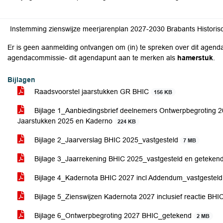
Instemming zienswijze meerjarenplan 2027-2030 Brabants Historis
Er is geen aanmelding ontvangen om (in) te spreken over dit agenda
agendacommissie- dit agendapunt aan te merken als
hamerstuk
.
Bijlagen
Raadsvoorstel jaarstukken GR BHIC
156 KB
Bijlage 1_Aanbiedingsbrief deelnemers Ontwerpbegroting 2
Jaarstukken 2025 en Kaderno
224 KB
Bijlage 2_Jaarverslag BHIC 2025_vastgesteld
7 MB
Bijlage 3_Jaarrekening BHIC 2025_vastgesteld en geteken
Bijlage 4_Kadernota BHIC 2027 incl Addendum_vastgestel
Bijlage 5_Zienswijzen Kadernota 2027 inclusief reactie BHI
Bijlage 6_Ontwerpbegroting 2027 BHIC_getekend
2 MB