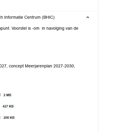
ch Informatie Centrum (BHIC)
punt. Voorstel is -om in navolging van de
027, concept Meerjarenplan 2027-2030,
d
2 MB
d
427 KB
C
208 KB