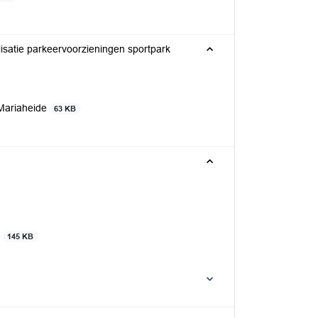
isatie parkeervoorzieningen sportpark
 Mariaheide
63 KB
l
145 KB