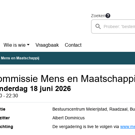
Zoeken
Wie is wie
Vraagbaak
Contact
Mens en Maatschappij
mmissie Mens en Maatschappi
nderdag 18 juni 2026
0 - 22:30
tie
Bestuurscentrum Meierijstad, Raadzaal, B
itter
Albert Dominicus
ichting
De vergadering is live te volgen via
www.mei