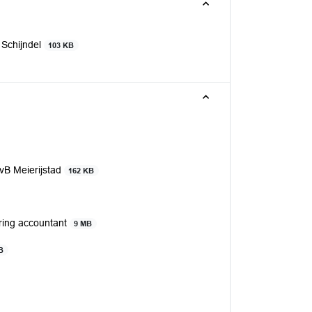
 Schijndel
103 KB
vB Meierijstad
162 KB
ring accountant
9 MB
B