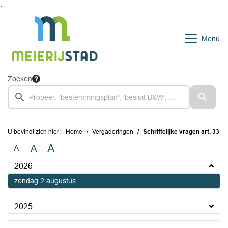
Ga naar de inhoud van deze pagina
Ga naar het zoeken
Ga naar het menu
Menu
Zoeken
U bevindt zich hier:
Home
Vergaderingen
Schriftelijke vragen art. 33
A
A
A
2026
2026
zondag 2 augustus
2025